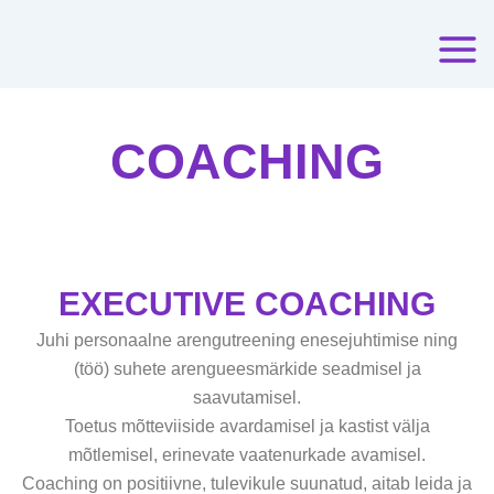
Skip
to
content
COACHING
EXECUTIVE COACHING
Juhi personaalne arengutreening enesejuhtimise ning
(töö) suhete arengueesmärkide seadmisel ja
saavutamisel.
Toetus mõtteviiside avardamisel ja kastist välja
mõtlemisel, erinevate vaatenurkade avamisel.
Coaching on positiivne, tulevikule suunatud, aitab leida ja