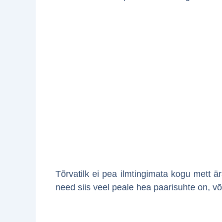
Tõrvatilk ei pea ilmtingimata kogu mett ä
need siis veel peale hea paarisuhte on, või 