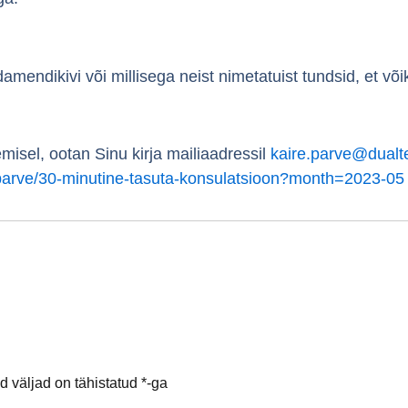
mendikivi või millisega neist nimetatuist tundsid, et võ
isel, ootan Sinu kirja mailiaadressil
kaire.parve@dual
eparve/30-minutine-tasuta-konsulatsioon?month=2023-05
 väljad on tähistatud
*
-ga