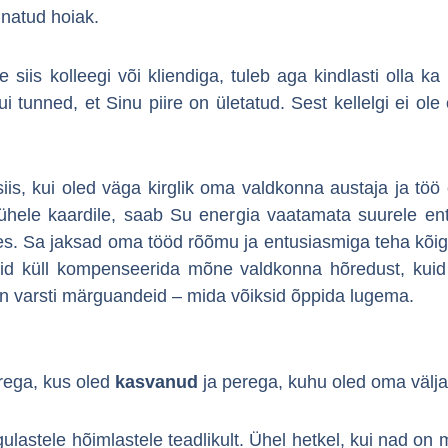
unatud hoiak.
siis kolleegi või kliendiga, tuleb aga kindlasti olla k
tunned, et Sinu piire on ületatud. Sest kellelgi ei ole 
iis, kui oled väga kirglik oma valdkonna austaja ja töö o
hele kaardile, saab Su energia vaatamata suurele ent
es. Sa jaksad oma tööd rõõmu ja entusiasmiga teha kõige 
 küll kompenseerida mõne valdkonna hõredust, kuid pik
iin varsti märguandeid – mida võiksid õppida lugema.
rega, kus oled
kasvanud
ja perega, kuhu oled oma välj
lastele hõimlastele teadlikult. Ühel hetkel, kui nad on m