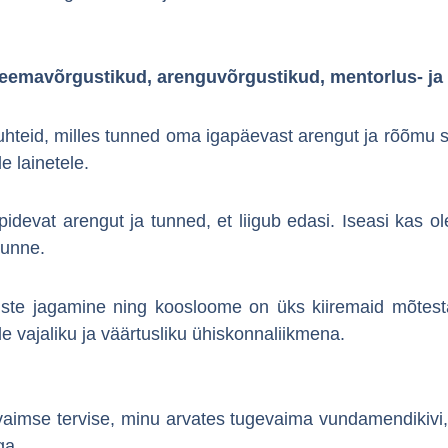
, teemavõrgustikud, arenguvõrgustikud, mentorlus- 
suhteid, milles tunned oma igapäevast arengut ja rõõmu 
e lainetele.
idevat arengut ja tunned, et liigub edasi. Iseasi kas o
tunne.
uste jagamine ning koosloome on üks kiiremaid mõtest
lle vajaliku ja väärtusliku ühiskonnaliikmena.
mse tervise, minu arvates tugevaima vundamendikivi, k
ga.