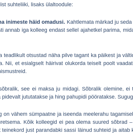
list suhteliiki, lisaks ülaltoodule:
a inimeste häid omadusi.
Kahtlemata märkad ju seda k
ti annab iga kolleeg endast sellel ajahetkel parima, mid
 teadlikult otsustad näha pilve tagant ka päikest ja vält
Nii, et esialgselt häirivat olukorda teiselt poolt vaad
mismustreid.
 sõbralik, see ei maksa ju midagi. Sõbralik olemine, e
pidevalt jututatakse ja hing pahupidi pööratakse. Sugugi
eeg on vähem sümpaatne ja iseenda meelerahu tagamiseks
uretsema. Kõik kolleegid ei pea olema suured sõbrad – 
teinekord just parandabki sassi läinud suhteid ja aitab 