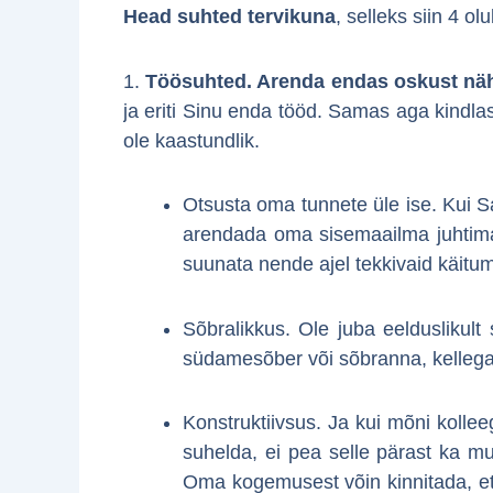
Head suhted tervikuna
, selleks siin 4 olu
1.
Töösuhted. Arenda endas oskust näh
ja eriti Sinu enda tööd. Samas aga kindlas
ole kaastundlik.
Otsusta oma tunnete üle ise. Kui Sa
arendada oma sisemaailma juhtima. 
suunata nende ajel tekkivaid käitu
Sõbralikkus. Ole juba eelduslikult
südamesõber või sõbranna, kellega 
Konstruktiivsus. Ja kui mõni koll
suhelda, ei pea selle pärast ka m
Oma kogemusest võin kinnitada, et 