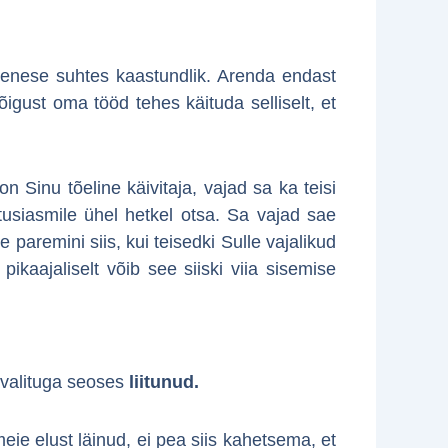
a enese suhtes kaastundlik. Arenda endast
õigust oma tööd tehes käituda selliselt, et
n Sinu tõeline käivitaja, vajad sa ka teisi
usiasmile ühel hetkel otsa. Sa vajad sae
paremini siis, kui teisedki Sulle vajalikud
aajaliselt võib see siiski viia sisemise
avalituga seoses
liitunud.
eie elust läinud, ei pea siis kahetsema, et