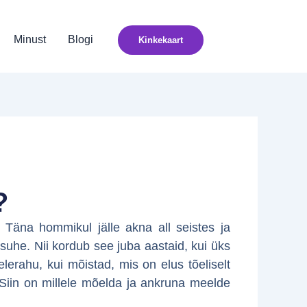
Minust
Blogi
Kinkekaart
?
Täna hommikul jälle akna all seistes ja
uhe. Nii kordub see juba aastaid, kui üks
erahu, kui mõistad, mis on elus tõeliselt
l. Siin on millele mõelda ja ankruna meelde