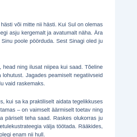
ästi või mitte nii hästi. Kui Sul on olemas
segi asju kergemalt ja avatumalt näha. Ära
b Sinu poole pöörduda. Sest Sinagi oled ju
 head ning ilusat niipea kui saad. Tõeline
a lohutust. Jagades peamiselt negatiivseid
elu vaid raskemaks.
 kui sa ka praktiliselt aidata tegelikkuses
itamas – on vaimselt äärmiselt toetav ning
a päriselt teha saad. Raskes olukorras ju
etulekustrateegia välja töötada. Rääkides,
olegi enam nii hull.