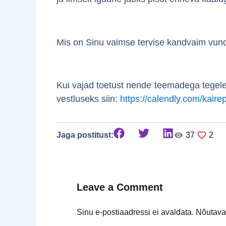
Mis on Sinu vaimse tervise kandvaim vunda
Kui vajad toetust nende teemadega tegelem
vestluseks siin:
https://calendly.com/kair
Jaga postitust:
37
2
Leave a Comment
Sinu e-postiaadressi ei avaldata.
Nõutavad