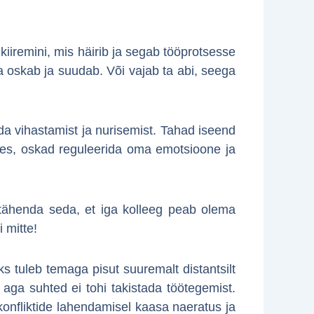
iiremini, mis häirib ja segab tööprotsesse
a oskab ja suudab. Või vajab ta abi, seega
ida vihastamist ja nurisemist. Tahad iseend
ates, oskad reguleerida oma emotsioone ja
i tähenda seda, et iga kolleeg peab olema
 mitte!
 tuleb temaga pisut suuremalt distantsilt
aga suhted ei tohi takistada töötegemist.
konfliktide lahendamisel kaasa naeratus ja