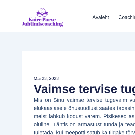
Skip
to
Avaleht
Coachi
content
Mai 23, 2023
Vaimse tervise t
Mis on Sinu vaimse tervise tugevaim vu
elukaaslasele õhusuudlust saates tabasin
meist lahkub kodust varem. Pisikesed asj
oluline. Tähtis on armastust tunda ja tead
tuletada, kui meepotti satub ka tilgake tõrv