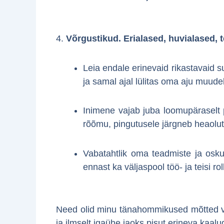
4.
Võrgustikud. Erialased, huvialased
Leia endale erinevaid rikastavaid 
ja samal ajal lülitas oma aju muudel
Inimene vajab juba loomupäraselt p
rõõmu, pingutusele järgneb heaolu
Vabatahtlik oma teadmiste ja osk
ennast ka väljaspool töö- ja teisi ro
Need olid minu tänahommikused mõtted vai
ja ilmselt igaühe jaoks pisut erineva kaalu