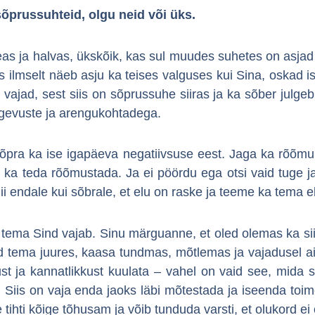
õprussuhteid, olgu neid või üks.
as ja halvas, ükskõik, kas sul muudes suhetes on asjad h
s ilmselt näeb asju ka teises valguses kui Sina, oskad i
 vajad, sest siis on sõprussuhe siiras ja ka sõber julge
ugevuste ja arengukohtadega.
 sõpra ka ise igapäeva negatiivsuse eest. Jaga ka rõõmu,
d ka teda rõõmustada. Ja ei pöördu ega otsi vaid tuge j
i endale kui sõbrale, et elu on raske ja teeme ka tema 
 tema Sind vajab. Sinu märguanne, et oled olemas ka siis,
led tema juures, kaasa tundmas, mõtlemas ja vajadusel a
t ja kannatlikkust kuulata – vahel on vaid see, mida s
 Siis on vaja enda jaoks läbi mõtestada ja iseenda toim
tihti kõige tõhusam ja võib tunduda varsti, et olukord ei 