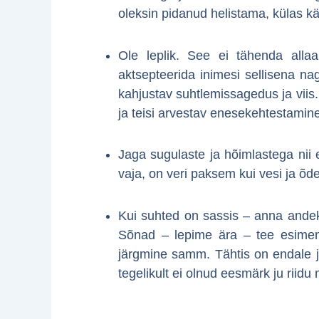
oleksin pidanud helistama, külas k
Ole leplik. See ei tähenda allaan
aktsepteerida inimesi sellisena n
kahjustav suhtlemissagedus ja viis.
ja teisi arvestav enesekehtestamin
Jaga sugulaste ja hõimlastega nii e
vaja, on veri paksem kui vesi ja õde
Kui suhted on sassis – anna andek
Sõnad – lepime ära – tee esimene
järgmine samm. Tähtis on endale ja 
tegelikult ei olnud eesmärk ju riidu