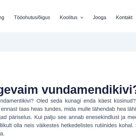
ng
Tööohutus/õigus
Koolitus
Jooga
Kontakt
ugevaim vundamendikivi
ndamentikivi? Oled seda kunagi enda käest küsinud? 
 ennast taas heas tundes, mida mulle tähendab hea lähis
ad päriselus. Kui palju see annab enesekindlust ja meel
likult olla neis väikestes hetkedelistes rutiinides koha
a.