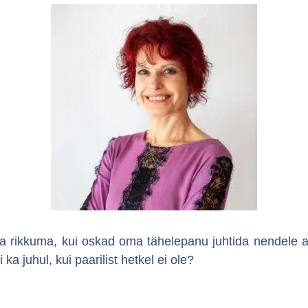
ra rikkuma, kui oskad oma tähelepanu juhtida nendele asj
ka juhul, kui paarilist hetkel ei ole?