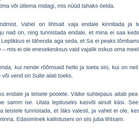
äima või ütlema midagi, mis nüüd tahaks öelda.
dmist. Vahel on lihtsalt vaja endale kinnitada ja tei
agu nad on, ning tunnistada endale, et mina ei saa ked
 Leplikkus ei tähenda aga seda, et Sa ei peaks tõmbama p
e – mis ei ole enesekesksus vaid vajalik oskus oma meel
nda, kui nende rõõmsaid hetki ja toeta siis, kui on neil 
 või vend on Sulle alati toeks.
s endale ja teisele poolele. Väike suhtepaus aitab pe
 samm ise. Ulata lepituseks kasvõi ainult käsi. See
teistele tunnistada, et läks valesti, ja vahet ei ole, ke
 minna. Edasiminek kallistuseni on siis juba lihtsam.