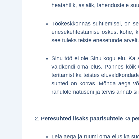
heatahtlik, asjalik, lahendustele su
Töökeskkonnas suhtlemisel, on see 
enesekehtestamise oskust kohe, kui 
see tuleks teiste enesetunde arvelt.
Sinu töö ei ole Sinu kogu elu. Ka s
valdkondi oma elus. Pannes kõik ü
teritamist ka teistes eluvaldkondad
suhted on korras. Mõnda aega võid
rahulolematuseni ja tervis annab s
2.
Peresuhted lisaks paarisuhtele
ka pe
Leia aega ja ruumi oma elus ka sugu