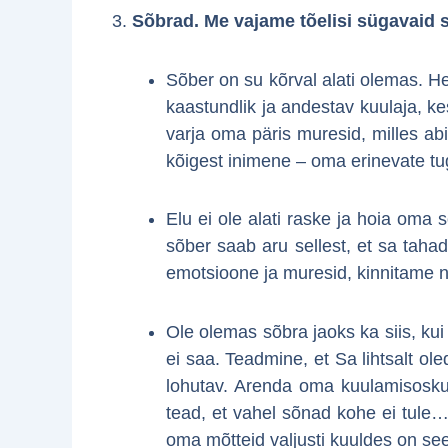
3.
Sõbrad. Me vajame tõelisi sügavaid s
Sõber on su kõrval alati olemas. He
kaastundlik ja andestav kuulaja, ke
varja oma päris muresid, milles abi
kõigest inimene – oma erinevate t
Elu ei ole alati raske ja hoia oma
sõber saab aru sellest, et sa taha
emotsioone ja muresid, kinnitame ni
Ole olemas sõbra jaoks ka siis, kui
ei saa. Teadmine, et Sa lihtsalt o
lohutav. Arenda oma kuulamisoskus
tead, et vahel sõnad kohe ei tule…
oma mõtteid valjusti kuuldes on see 