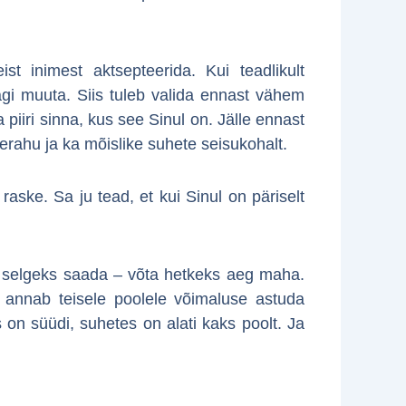
st inimest aktsepteerida. Kui teadlikult
agi muuta. Siis tuleb valida ennast vähem
iiri sinna, kus see Sinul on. Jälle ennast
erahu ja ka mõislike suhete seisukohalt.
raske. Sa ju tead, et kui Sinul on päriselt
a selgeks saada – võta hetkeks aeg maha.
 annab teisele poolele võimaluse astuda
s on süüdi, suhetes on alati kaks poolt. Ja