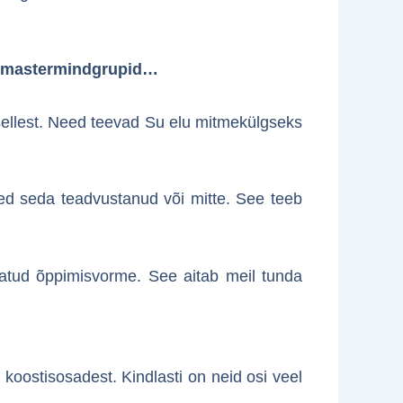
ja mastermindgrupid…
sellest. Need teevad Su elu mitmekülgseks
led seda teadvustanud või mitte. See teeb
atud õppimisvorme. See aitab meil tunda
oostisosadest. Kindlasti on neid osi veel